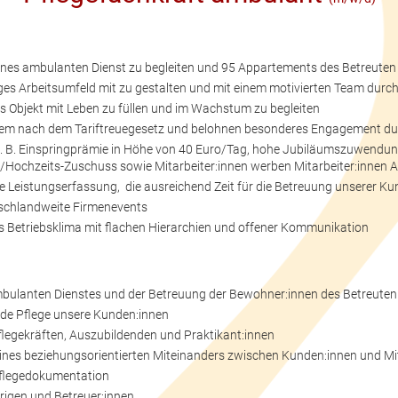
eines ambulanten Dienst zu begleiten und 95 Appartements des Betreute
iges Arbeitsumfeld mit zu gestalten und mit einem motivierten Team durc
s Objekt mit Leben zu füllen und im Wachstum zu begleiten
stem nach dem Tariftreuegesetz und belohnen besonderes Engagement dur
 z. B. Einspringprämie in Höhe von 40 Euro/Tag, hohe Jubiläumszuwend
-/Hochzeits-Zuschuss sowie Mitarbeiter:innen werben Mitarbeiter:innen A
e Leistungserfassung, die ausreichend Zeit für die Betreuung unserer Ku
tschlandweite Firmenevents
es Betriebsklima mit flachen Hierarchien und offener Kommunikation
mbulanten Dienstes und der Betreuung der Bewohner:innen des Betreut
nde Pflege unsere Kunden:innen
flegekräften, Auszubildenden und Praktikant:innen
 eines beziehungsorientierten Miteinanders zwischen Kunden:innen und 
Pflegedokumentation
rigen und Betreuer:innen