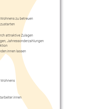
n Wohnens zu betreuen
hzustarten
ch attraktive Zulagen
ungen, Jahressonderzahlungen
ktion
nden:innen lassen
en Wohnens
Mitarbeiter:innen