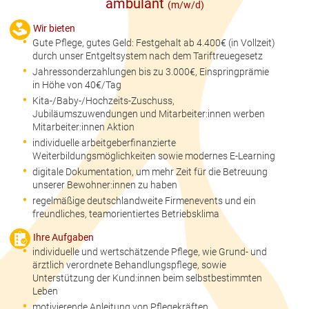
ambulant
(m/w/d)
Wir bieten
Gute Pflege, gutes Geld: Festgehalt ab 4.400€ (in Vollzeit)
durch unser Entgeltsystem nach dem Tariftreuegesetz
Jahressonderzahlungen bis zu 3.000€, Einspringprämie
in Höhe von 40€/Tag
Kita-/Baby-/Hochzeits-Zuschuss,
Jubiläumszuwendungen und Mitarbeiter:innen werben
Mitarbeiter:innen Aktion
individuelle arbeitgeberfinanzierte
Weiterbildungsmöglichkeiten sowie modernes E-Learning
digitale Dokumentation, um mehr Zeit für die Betreuung
unserer Bewohner:innen zu haben
regelmäßige deutschlandweite Firmenevents und ein
freundliches, teamorientiertes Betriebsklima
Ihre Aufgaben
individuelle und wertschätzende Pflege, wie Grund- und
ärztlich verordnete Behandlungspflege, sowie
Unterstützung der Kund:innen beim selbstbestimmten
Leben
motivierende Anleitung von Pflegekräften,