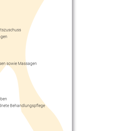
itszuschuss
agen
essen sowie Massagen
eben
ordnete Behandlungspflege