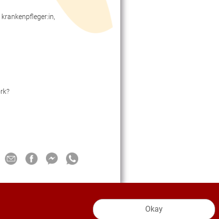
 krankenpfleger:in,
rk?
Okay