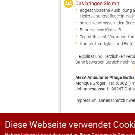
Das bringen Sie mit
abgeschlossene Ausbildung als
Heilerziehungspfleger:in, Notf
solide Kenntnisse in den Ber
Führerschein Klasse B
Teamfähigkeit, Verantwortung
Kontaktfreudigkeit und Einf
Flexibilität und Herzlichkeit 
Dann bewerben Sie sich noch heu
AlexA Ambulante Pflege Gotha
Monique Gröger · Tel.
(03621) 4
Johannesgasse 1 · 99867 Goth
Impressum
|
Datenschutzhinwei
Diese Webseite verwendet Cook