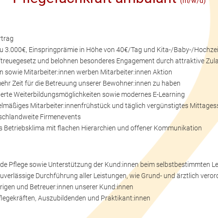
(m/w/d)
rtrag
u 3.000€, Einspringprämie in Höhe von 40€/Tag und Kita-/Baby-/Hochze
ftreuegesetz und belohnen besonderes Engagement durch attraktive Zul
owie Mitarbeiter:innen werben Mitarbeiter:innen Aktion
ehr Zeit für die Betreuung unserer Bewohner:innen zu haben
nzierte Weiterbildungsmöglichkeiten sowie modernes E-Learning
gelmäßiges Mitarbeiter:innenfrühstück und täglich vergünstigtes Mittag
tschlandweite Firmenevents
es Betriebsklima mit flachen Hierarchien und offener Kommunikation
nde Pflege sowie Unterstützung der Kund:innen beim selbstbestimmten L
uverlässige Durchführung aller Leistungen, wie Grund- und ärztlich ver
igen und Betreuer:innen unserer Kund:innen
flegekräften, Auszubildenden und Praktikant:innen